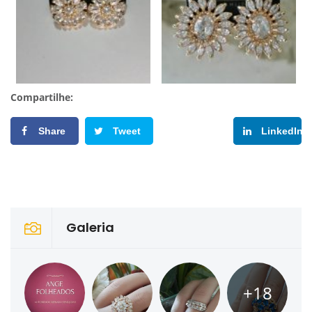
Compartilhe:
Share
Tweet
Google+
LinkedIn
Galeria
+18