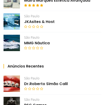
Maira Marques Estética Avançada
São Paulo
JKAsites & Host
São Paulo
MMG Náutica
Anúncios Recentes
São Paulo
Dr.Roberto Simão Calil
São Paulo