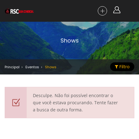
Shows
Filtro
Principal
Eventos
Shows
Desculpe. Não foi possível encontrar o
que você estava procurando. Tente fazer
a busca de outra forma.